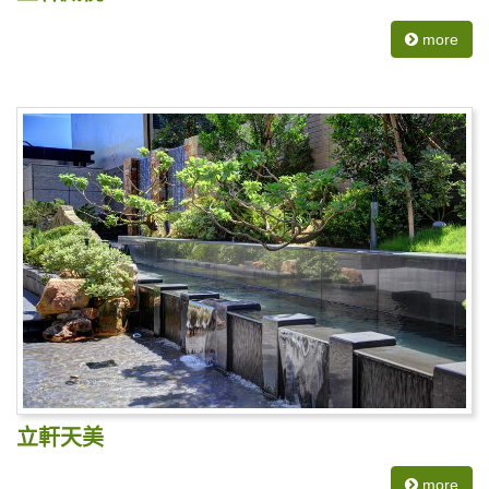
more
立軒天美
more