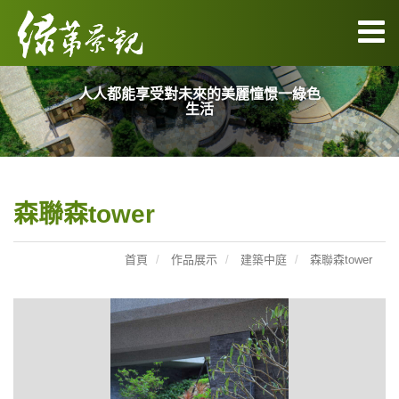
人人都能享受對未來的美麗憧憬一綠色
生活
森聯森tower
首頁
作品展示
建築中庭
森聯森tower