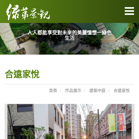
人人都能享受對未來的美麗憧憬一綠色
生活
合遠家悅
首頁
作品展示
建築中庭
合遠家悅