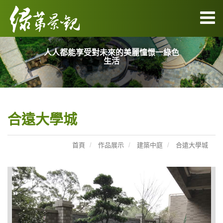
人人都能享受對未來的美麗憧憬一綠色
生活
合遠大學城
首頁
作品展示
建築中庭
合遠大學城