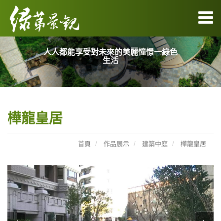
人人都能享受對未來的美麗憧憬一綠色
生活
樺龍皇居
首頁
作品展示
建築中庭
樺龍皇居